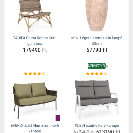
TARIFA Barna Rattan Kerti
MINH égetett terrakotta kaspó
garnitúra
53cm
179490 Ft
67790 Ft
KEDVEZMÉNY
EVERLY Zöld Alumínium Kerti
KLEDI szürke kerti kanapé
613190 Ft
kanapé
672900 Ft