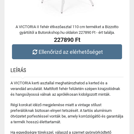
A VICTORIA II fehér étkezőasztal 110 cm terméket a Bizzotto
gyártótól a Butorokshop.hu oldalon 227890 Ft - ért találja.
227890 Ft
Ellenőrizd az elérhetőséget
LEÍRÁS
A VICTORIA kerti asztallal meghatározhatod a kerted és a
verandád arculatát. Mattított fehér felületén szépen kirajzolódnak
és hangsúlyossá válnak az aprólékosan kidolgozott minták.
Régi korokat idéző megjelenése miatt a vintage stílust
preferálóknak biztosan elnyeri tetszését. A tartós alumínium
ötvözetet porfestéssel vonták be, amely korróziógátló és garantálja
a termék hosszú élettartamát.
Ha egyediségre törekszel, válaszd a szemet gyönyörködtető