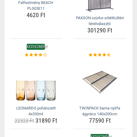
Falfestmény BEACH
PL003E11
4620 Ft
PAXSON szürke sötétkültéri
térelválasztó
301290 Ft
KEDVEZMÉNY
LEONARDO pohárszett
TWINPACK barna nyírfa
4x330ml
ágyrács 140x200cm
31890 Ft
77590 Ft
22323 Ft