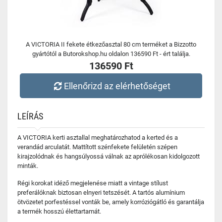
A VICTORIA II fekete étkezőasztal 80 cm terméket a Bizzotto
gyártótól a Butorokshop.hu oldalon 136590 Ft - ért találja.
136590 Ft
Ellenőrizd az elérhetőséget
LEÍRÁS
A VICTORIA kerti asztallal meghatározhatod a kerted és a
verandád arculatát. Mattított szénfekete felületén szépen
kirajzolódnak és hangsúlyossá válnak az aprólékosan kidolgozott
minták.
Régi korokat idéző megjelenése miatt a vintage stílust
preferálóknak biztosan elnyeri tetszését. A tartós alumínium
ötvözetet porfestéssel vonták be, amely korróziógátló és garantálja
a termék hosszú élettartamát.