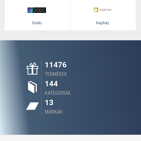
Dodo
Kephaz
11476
TERMÉKEK
144
KATEGÓRIÁK
13
MÁRKÁK