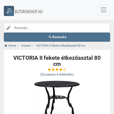
BUTOROKSHOP.HU
Keresés
Home
Ostatní
VICTORIA II fekete étkezőasztal 80 cm
VICTORIA II fekete étkezőasztal 80
cm
(Összesen
4
értékelés)