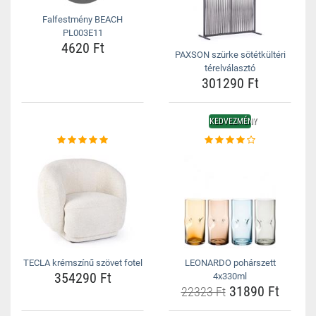
Falfestmény BEACH
PL003E11
4620 Ft
PAXSON szürke sötétkültéri
térelválasztó
301290 Ft
KEDVEZMÉNY
TECLA krémszínű szövet fotel
LEONARDO pohárszett
354290 Ft
4x330ml
31890 Ft
22323 Ft