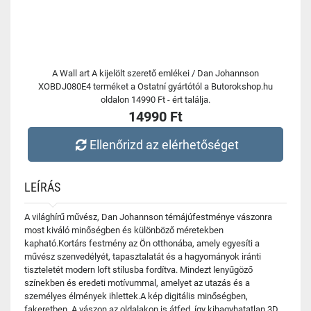
A Wall art A kijelölt szerető emlékei / Dan Johannson
XOBDJ080E4 terméket a Ostatní gyártótól a Butorokshop.hu
oldalon 14990 Ft - ért találja.
14990 Ft
Ellenőrizd az elérhetőséget
LEÍRÁS
A világhírű művész, Dan Johannson témájúfestménye vászonra
most kiváló minőségben és különböző méretekben
kapható.Kortárs festmény az Ön otthonába, amely egyesíti a
művész szenvedélyét, tapasztalatát és a hagyományok iránti
tiszteletét modern loft stílusba fordítva. Mindezt lenyűgöző
színekben és eredeti motívummal, amelyet az utazás és a
személyes élmények ihlettek.A kép digitális minőségben,
fakeretben. A vászon az oldalakon is átfed, így kihagyhatatlan 3D