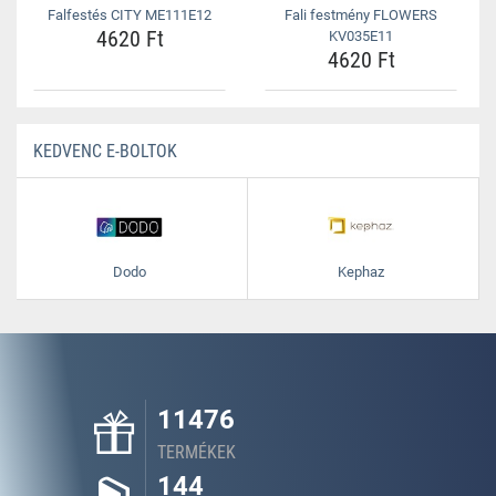
Falfestés CITY ME111E12
Fali festmény FLOWERS
4620 Ft
KV035E11
4620 Ft
KEDVENC E-BOLTOK
Dodo
Kephaz
11476
TERMÉKEK
144