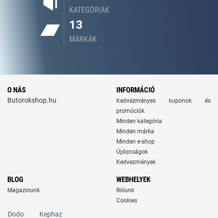
KATEGÓRIÁK
13
MÁRKÁK
O NÁS
INFORMÁCIÓ
Butorokshop.hu
Kedvezményes kuponok és
promóciók
Minden kategória
Minden márka
Minden e-shop
Újdonságok
Kedvezmények
BLOG
WEBHELYEK
Magazinunk
Rólunk
Cookies
Dodo
Kephaz