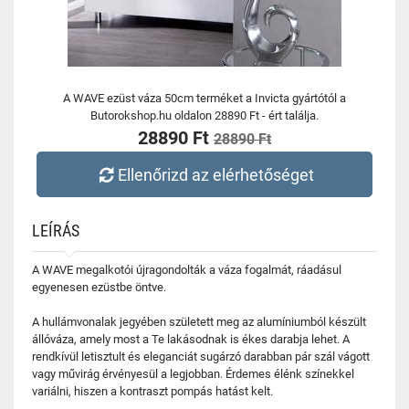
A WAVE ezüst váza 50cm terméket a Invicta gyártótól a
Butorokshop.hu oldalon 28890 Ft - ért találja.
28890 Ft
28890 Ft
Ellenőrizd az elérhetőséget
LEÍRÁS
A WAVE megalkotói újragondolták a váza fogalmát, ráadásul
egyenesen ezüstbe öntve.
A hullámvonalak jegyében született meg az alumíniumból készült
állóváza, amely most a Te lakásodnak is ékes darabja lehet. A
rendkívül letisztult és eleganciát sugárzó darabban pár szál vágott
vagy művirág érvényesül a legjobban. Érdemes élénk színekkel
variálni, hiszen a kontraszt pompás hatást kelt.