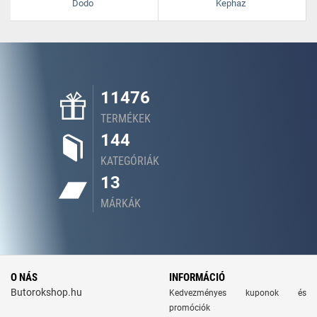
Dodo
Kephaz
11476
TERMÉKEK
144
KATEGÓRIÁK
13
MÁRKÁK
O NÁS
INFORMÁCIÓ
Butorokshop.hu
Kedvezményes kuponok és
promóciók