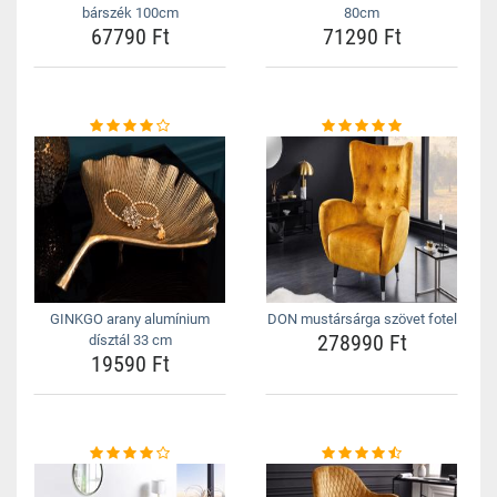
bárszék 100cm
80cm
67790 Ft
71290 Ft
GINKGO arany alumínium
DON mustársárga szövet fotel
278990 Ft
dísztál 33 cm
19590 Ft