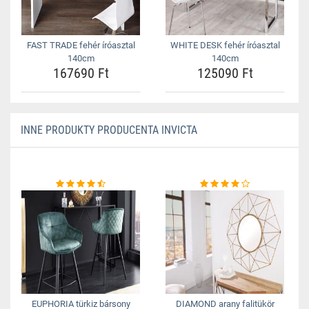
FAST TRADE fehér íróasztal
WHITE DESK fehér íróasztal
140cm
140cm
167690 Ft
125090 Ft
INNE PRODUKTY PRODUCENTA INVICTA
EUPHORIA türkiz bársony
DIAMOND arany falitükör