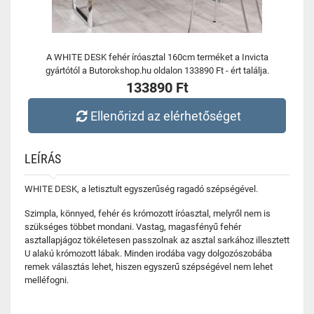
A WHITE DESK fehér íróasztal 160cm terméket a Invicta
gyártótól a Butorokshop.hu oldalon 133890 Ft - ért találja.
133890 Ft
Ellenőrizd az elérhetőséget
LEÍRÁS
WHITE DESK, a letisztult egyszerűség ragadó szépségével.
Szimpla, könnyed, fehér és krómozott íróasztal, melyről nem is
szükséges többet mondani. Vastag, magasfényű fehér
asztallapjágoz tökéletesen passzolnak az asztal sarkához illesztett
U alakú krómozott lábak. Minden irodába vagy dolgozószobába
remek választás lehet, hiszen egyszerű szépségével nem lehet
melléfogni.