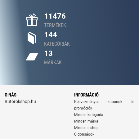
11476
TERMÉKEK
144
KATEGÓRIÁK
13
MÁRKÁK
O NÁS
INFORMÁCIÓ
Butorokshop.hu
Kedvezményes kuponok és
promóciók
Minden kategória
Minden márka
Minden e-shop
Újdonságok