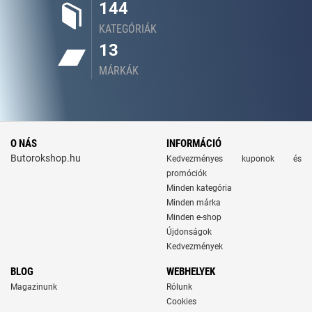
144
KATEGÓRIÁK
13
MÁRKÁK
O NÁS
INFORMÁCIÓ
Butorokshop.hu
Kedvezményes kuponok és
promóciók
Minden kategória
Minden márka
Minden e-shop
Újdonságok
Kedvezmények
BLOG
WEBHELYEK
Magazinunk
Rólunk
Cookies