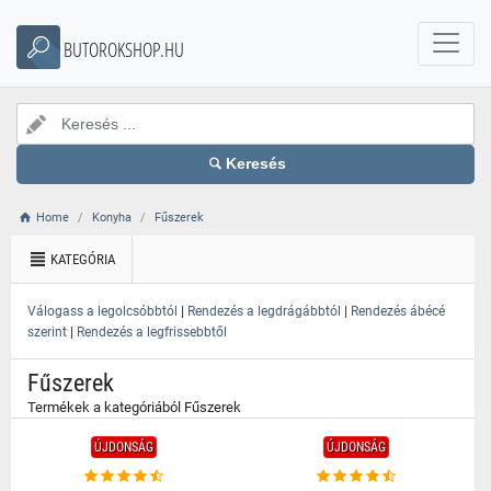
}
BUTOROKSHOP.HU
Keresés
Home
Konyha
Fűszerek
KATEGÓRIA
|
|
Válogass a legolcsóbbtól
Rendezés a legdrágábbtól
Rendezés ábécé
|
szerint
Rendezés a legfrissebbtől
Fűszerek
Termékek a kategóriából Fűszerek
ÚJDONSÁG
ÚJDONSÁG