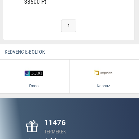
38500 Ft
1
KEDVENC E-BOLTOK
Dodo
Kephaz
11476
TERMÉKEK