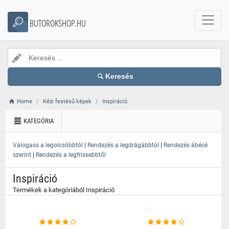
}
BUTOROKSHOP.HU
Keresés
Home
Kézi festésű képek
Inspiráció
KATEGÓRIA
|
|
Válogass a legolcsóbbtól
Rendezés a legdrágábbtól
Rendezés ábécé
|
szerint
Rendezés a legfrissebbtől
Inspiráció
Termékek a kategóriából Inspiráció