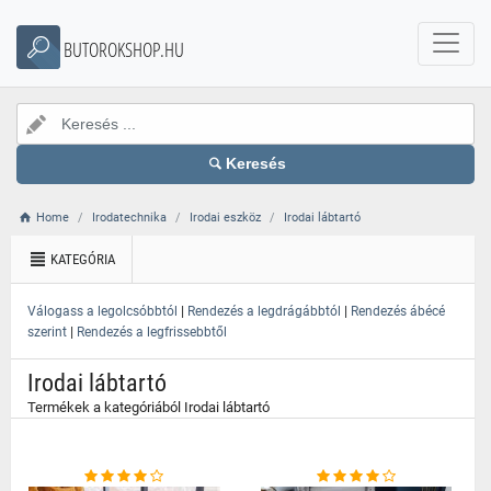
}
BUTOROKSHOP.HU
Keresés
Home
Irodatechnika
Irodai eszköz
Irodai lábtartó
KATEGÓRIA
|
|
Válogass a legolcsóbbtól
Rendezés a legdrágábbtól
Rendezés ábécé
|
szerint
Rendezés a legfrissebbtől
Irodai lábtartó
Termékek a kategóriából Irodai lábtartó