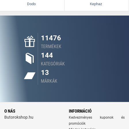
Dodo
Kephaz
11476
TERMÉKEK
144
KATEGÓRIÁK
13
MÁRKÁK
O NÁS
INFORMÁCIÓ
Butorokshop.hu
Kedvezményes kuponok és
promóciók