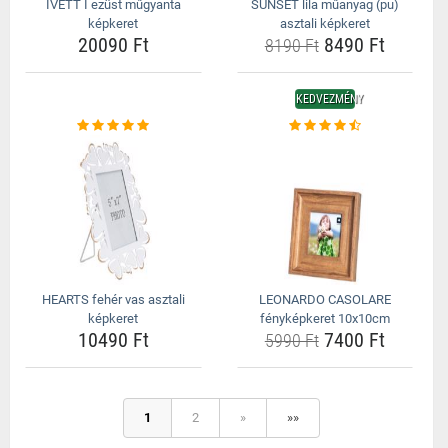
IVETT I ezüst műgyanta
SUNSET lila műanyag (pu)
képkeret
asztali képkeret
20090 Ft
8490 Ft
8190 Ft
KEDVEZMÉNY
HEARTS fehér vas asztali
LEONARDO CASOLARE
képkeret
fényképkeret 10x10cm
10490 Ft
7400 Ft
5990 Ft
1
2
»
»»