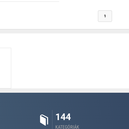
1
144
KATEGÓRIÁK