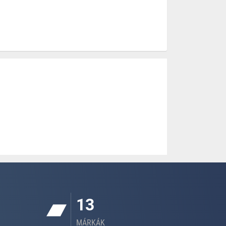
13
MÁRKÁK