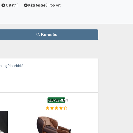
Ostatní
Kézi festésű Pop Art
Keresés
 legfrissebbtől
KEDVEZMÉNY