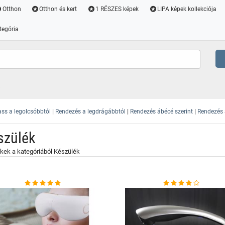
Otthon
Otthon és kert
1 RÉSZES képek
LIPA képek kollekciója
tegória
|
|
|
ss a legolcsóbbtól
Rendezés a legdrágábbtól
Rendezés ábécé szerint
Rendezés a
szülék
kek a kategóriából Készülék