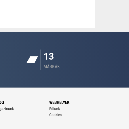
13
MÁRKÁK
OG
WEBHELYEK
gazinunk
Rólunk
Cookies