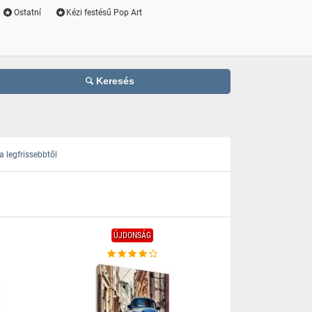
Ostatní
Kézi festésű Pop Art
Keresés
 legfrissebbtől
ÚJDONSÁG