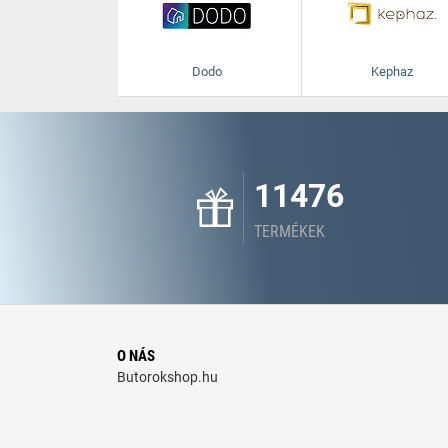
Dodo
Kephaz
11476
TERMÉKEK
O NÁS
Butorokshop.hu