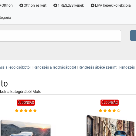
Otthon
Otthon és kert
1 RÉSZES képek
LIPA képek kollekciója
tegória
|
|
|
ss a legolcsóbbtól
Rendezés a legdrágábbtól
Rendezés ábécé szerint
Rendezés a
to
kek a kategóriából Moto
ÚJDONSÁG
ÚJDONSÁG