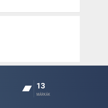
13
MÁRKÁK