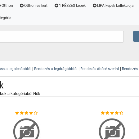
Otthon
Otthon és kert
1 RÉSZES képek
LIPA képek kollekciója
tegória
|
|
|
ss a legolcsóbbtól
Rendezés a legdrágábbtól
Rendezés ábécé szerint
Rendezés a
k
kek a kategóriából Nők