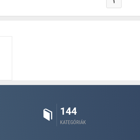
1
144
KATEGÓRIÁK