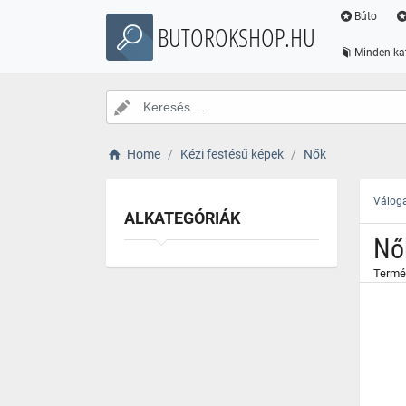
}
Búto
BUTOROKSHOP.HU
Minden ka
Home
Kézi festésű képek
Nők
Váloga
ALKATEGÓRIÁK
Nő
Termé