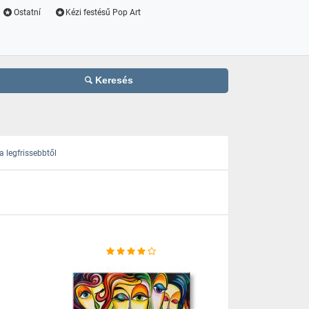
Ostatní
Kézi festésű Pop Art
Keresés
 legfrissebbtől