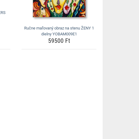
ERS
Ručne maľovaný obraz na stenu ŽENY 1
dielny YOBAM009E1
59500 Ft