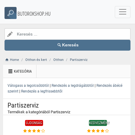
}
BUTOROKSHOP.HU
Keresés
Home
Otthon és kert
Otthon
Partiszerviz
KATEGÓRIA
|
|
Válogass a legolcsóbbtól
Rendezés a legdrágábbtól
Rendezés ábécé
|
szerint
Rendezés a legfrissebbtől
Partiszerviz
Termékek a kategóriából Partiszerviz
ÚJDONSÁG
KEDVEZMÉNY