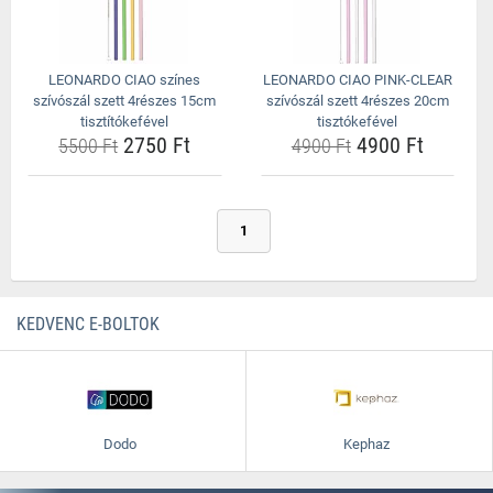
LEONARDO CIAO színes
LEONARDO CIAO PINK-CLEAR
szívószál szett 4részes 15cm
szívószál szett 4részes 20cm
tisztítókefével
tisztókefével
2750 Ft
4900 Ft
5500 Ft
4900 Ft
1
KEDVENC E-BOLTOK
Dodo
Kephaz