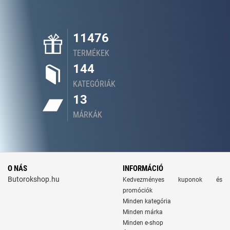
11476
TERMÉKEK
144
KATEGÓRIÁK
13
MÁRKÁK
O NÁS
INFORMÁCIÓ
Butorokshop.hu
Kedvezményes kuponok és
promóciók
Minden kategória
Minden márka
Minden e-shop