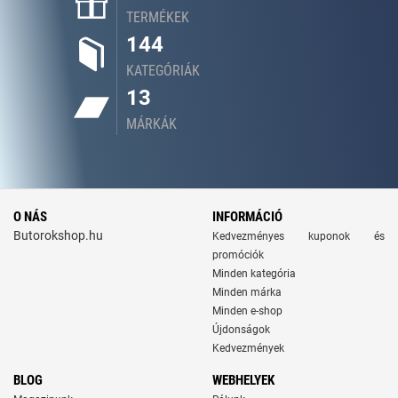
TERMÉKEK
144
KATEGÓRIÁK
13
MÁRKÁK
O NÁS
INFORMÁCIÓ
Butorokshop.hu
Kedvezményes kuponok és
promóciók
Minden kategória
Minden márka
Minden e-shop
Újdonságok
Kedvezmények
BLOG
WEBHELYEK