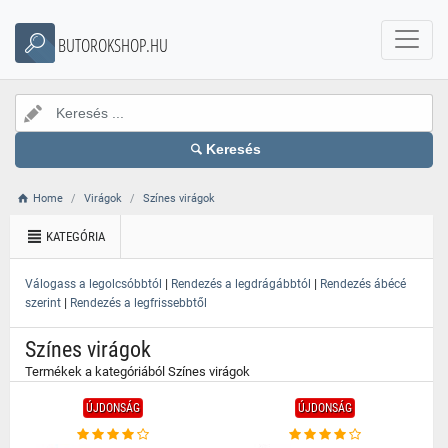
}
BUTOROKSHOP.HU
Keresés
Home
Virágok
Színes virágok
KATEGÓRIA
|
|
Válogass a legolcsóbbtól
Rendezés a legdrágábbtól
Rendezés ábécé
|
szerint
Rendezés a legfrissebbtől
Színes virágok
Termékek a kategóriából Színes virágok
ÚJDONSÁG
ÚJDONSÁG