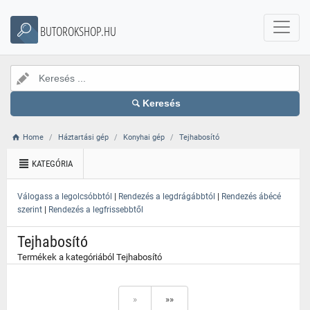
}
BUTOROKSHOP.HU
Keresés
Home
Háztartási gép
Konyhai gép
Tejhabosító
KATEGÓRIA
|
|
Válogass a legolcsóbbtól
Rendezés a legdrágábbtól
Rendezés ábécé
|
szerint
Rendezés a legfrissebbtől
Tejhabosító
Termékek a kategóriából Tejhabosító
»
»»