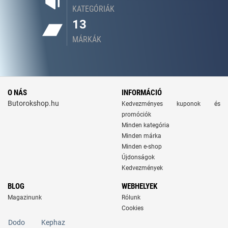
KATEGÓRIÁK
13
MÁRKÁK
O NÁS
INFORMÁCIÓ
Butorokshop.hu
Kedvezményes kuponok és
promóciók
Minden kategória
Minden márka
Minden e-shop
Újdonságok
Kedvezmények
BLOG
WEBHELYEK
Magazinunk
Rólunk
Cookies
Dodo
Kephaz