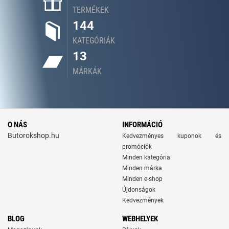
TERMÉKEK
144
KATEGÓRIÁK
13
MÁRKÁK
O NÁS
INFORMÁCIÓ
Butorokshop.hu
Kedvezményes kuponok és
promóciók
Minden kategória
Minden márka
Minden e-shop
Újdonságok
Kedvezmények
BLOG
WEBHELYEK