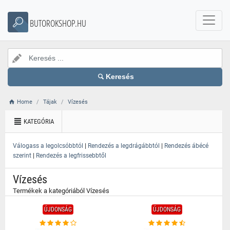
}
BUTOROKSHOP.HU
Keresés
Home
Tájak
Vízesés
KATEGÓRIA
|
|
Válogass a legolcsóbbtól
Rendezés a legdrágábbtól
Rendezés ábécé
|
szerint
Rendezés a legfrissebbtől
Vízesés
Termékek a kategóriából Vízesés
ÚJDONSÁG
ÚJDONSÁG