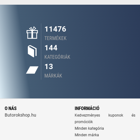
11476
TERMÉKEK
144
KATEGÓRIÁK
13
MÁRKÁK
O NÁS
INFORMÁCIÓ
Butorokshop.hu
Kedvezményes kuponok és
promóciók
Minden kategória
Minden márka