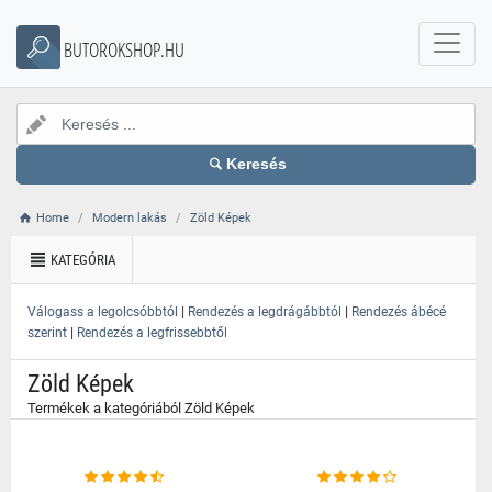
}
BUTOROKSHOP.HU
Keresés
Home
Modern lakás
Zöld Képek
KATEGÓRIA
|
|
Válogass a legolcsóbbtól
Rendezés a legdrágábbtól
Rendezés ábécé
|
szerint
Rendezés a legfrissebbtől
Zöld Képek
Termékek a kategóriából Zöld Képek